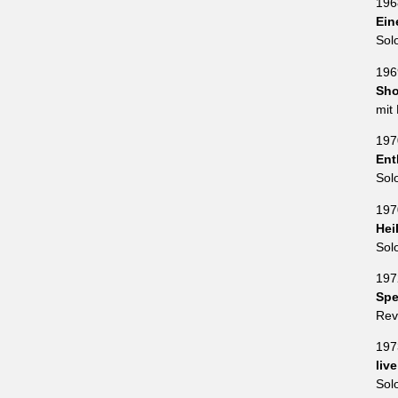
196
Ein
Sol
196
Sho
mit
197
Ent
Sol
197
Hei
Sol
197
Spe
Rev
197
liv
Sol