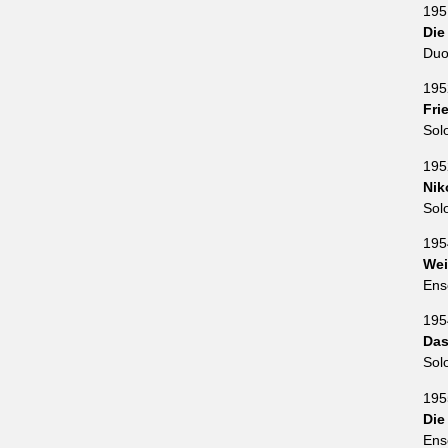
195
Die
Duo
195
Fri
Sol
195
Nik
Sol
195
Wei
Ens
195
Das
Sol
195
Die
Ens