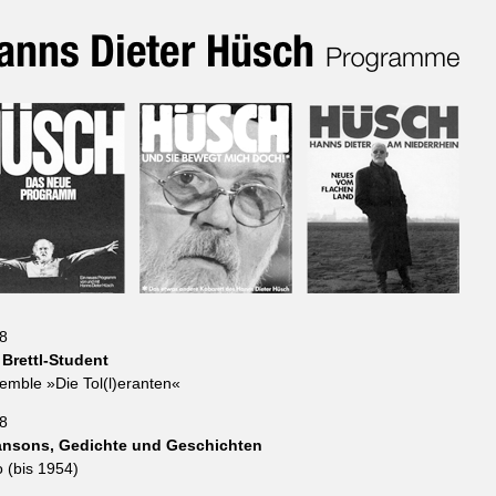
8
 Brettl-Student
emble »Die Tol(l)eranten«
8
nsons, Gedichte und Geschichten
o (bis 1954)