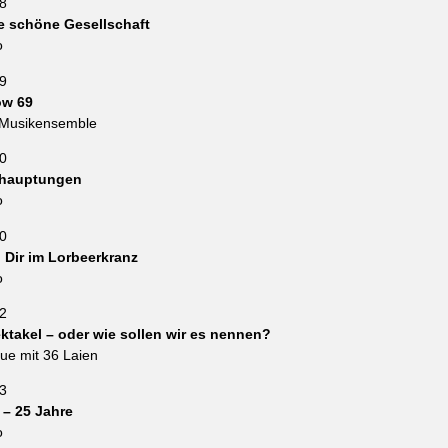
8
e schöne Gesellschaft
o
9
w 69
 Musikensemble
0
hauptungen
o
0
l Dir im Lorbeerkranz
o
2
ktakel – oder wie sollen wir es nennen?
ue mit 36 Laien
3
e – 25 Jahre
o