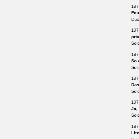
197
Fau
Duo 
197
pri
Sol
197
So 
Sol
197
Das
Sol
197
Ja,
Sol
197
Lit