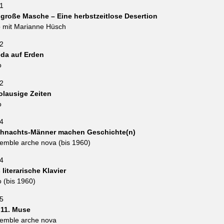
1
 große Masche – Eine herbstzeitlose Desertion
 mit Marianne Hüsch
2
eda auf Erden
o
2
olausige Zeiten
o
4
hnachts-Männer machen Geschichte(n)
emble arche nova (bis 1960)
4
 literarische Klavier
o (bis 1960)
5
 11. Muse
emble arche nova