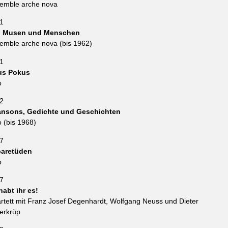
emble arche nova
1
 Musen und Menschen
emble arche nova (bis 1962)
1
us Pokus
o
2
nsons, Gedichte und Geschichten
o (bis 1968)
7
aretüden
o
7
habt ihr es!
rtett mit Franz Josef Degenhardt, Wolfgang Neuss und Dieter
erkrüp