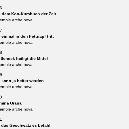
6
 dem Kon-Kursbuch der Zeit
emble arche nova
7
 einmal in den Fettnapf tritt
emble arche nova
8
 Scheck heiligt die Mittel
emble arche nova
9
 kann ja heiter werden
emble arche nova
0
mina Urana
emble arche nova
1
 das Geschwätz es befahl