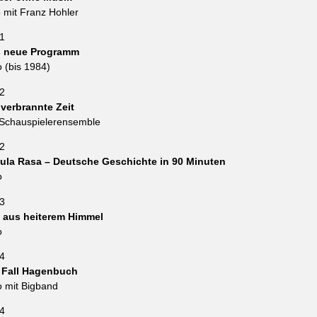
 mit Franz Hohler
1
 neue Programm
o (bis 1984)
2
 verbrannte Zeit
 Schauspielerensemble
2
ula Rasa – Deutsche Geschichte in 90 Minuten
o
3
 aus heiterem Himmel
o
4
 Fall Hagenbuch
o mit Bigband
4