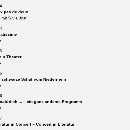
4
x pas de deux
mit Silvia Jost
4
vatissime
o
6
ein Theater
o
6
 schwarze Schaf vom Niederrhein
o
6
 natürlich ... – ein ganz anderes Programm
o
7
eratur in Concert – Concert in Literatur