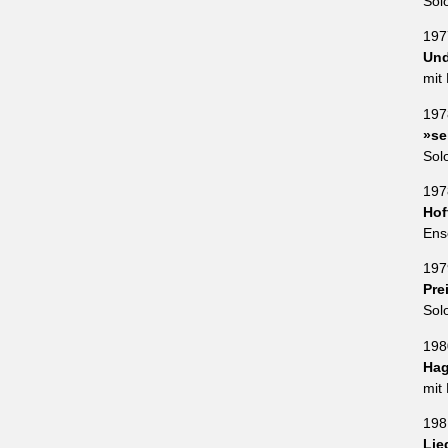
Sol
197
Und
mit
197
»se
Sol
197
Hof
Ens
197
Pre
Sol
198
Hag
mit
198
Lie