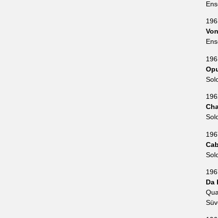
Ens
196
Von
Ens
196
Op
Sol
196
Cha
Sol
196
Cab
Sol
196
Da 
Qua
Süv