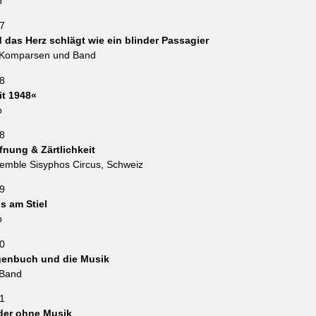
o
7
 das Herz schlägt wie ein blinder Passagier
 Komparsen und Band
8
it 1948«
o
8
fnung & Zärtlichkeit
emble Sisyphos Circus, Schweiz
9
is am Stiel
o
0
enbuch und die Musik
 Band
1
der ohne Musik